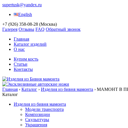
supertusk@yandex.ru
English
+7 (926) 358-08-28
(Москва)
Галерея
Отзывы
FAQ
Обратный звонок
Главная
Каталог изделий
О нас
Купим кость
Статьи
Контакты
Главная
›
Каталог
›
Изделия из бивня мамонта
›
МАМОНТ В П
Каталог
Изделия из бивня мамонта
Модели транспорта
Композиции
Скульптуры
Украшения