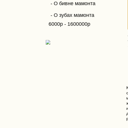
О бивне мамонта
О зубах мамонта
6000
р
-
1600000
р