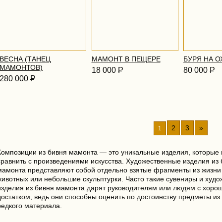
ВЕСНА (ТАНЕЦ
МАМОНТ В ПЕЩЕРЕ
БУРЯ НА О
МАМОНТОВ)
18 000
Р
80 000
Р
280 000
Р
2
3
»
1
Композиции из бивня мамонта — это уникальные изделия, которые
сравнить с произведениями искусства. Художественные изделия из 
мамонта представляют собой отдельно взятые фрагменты из жизни
животных или небольшие скульптурки. Часто такие сувениры и худ
изделия из бивня мамонта дарят руководителям или людям с хоро
достатком, ведь они способны оценить по достоинству предметы из 
редкого материала.