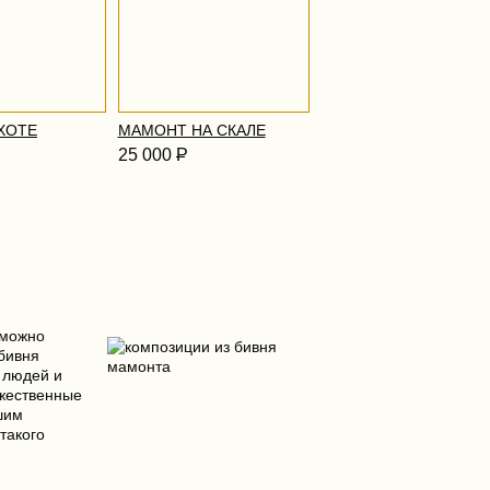
ХОТЕ
МАМОНТ НА СКАЛЕ
25 000
Р
 можно
бивня
 людей и
ожественные
шим
такого