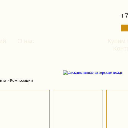
+7
ий
О нас
Купим 
Конт
нта
›
Композиции