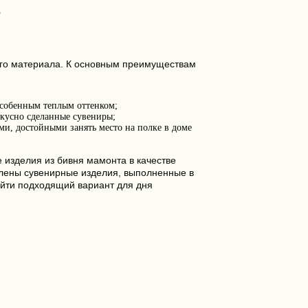
З
кого материала. К основным преимуществам
особенным теплым оттенком;
кусно сделанные сувениры;
и, достойными занять место на полке в доме
 изделия из бивня мамонта в качестве
авлены сувенирные изделия, выполненные в
айти подходящий вариант для дня